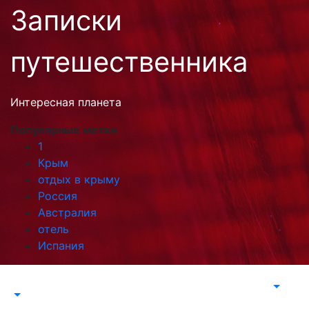
Перейти
Записки
к
содержимому
путешественника
Интересная планета
Популярные метки
1
Крым
отдых в крыму
Россия
Австралия
отель
Испания