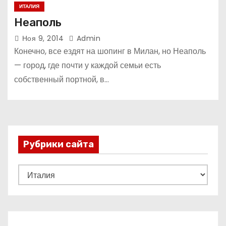
ИТАЛИЯ
Неаполь
Ноя 9, 2014
Admin
Конечно, все ездят на шопинг в Милан, но Неаполь
— город, где почти у каждой семьи есть
собственный портной, в…
Рубрики сайта
Р
у
б
р