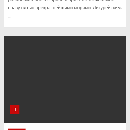
сразу пятью прекраснейшими морями: Лигурейским,
…