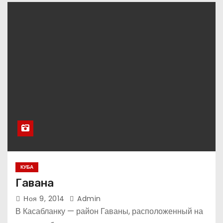
КУБА
Гавана
Ноя 9, 2014
Admin
В Касабланку — район Гаваны, расположенный на