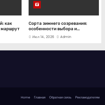
й: как
Сорта зимнего созревания:
 маршрут
особенности выбора и
выращивания яблонь на
Июл 14, 2026
Admin
примере иммунного сорта
Кандиль орловский
Home
Главная
Обратная связь
Рекламодателям