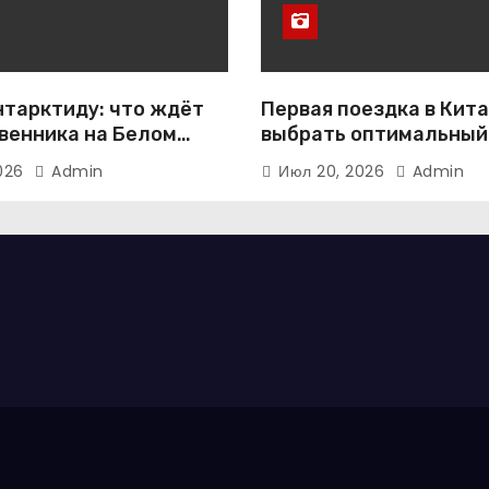
нтарктиду: что ждёт
Первая поездка в Кита
венника на Белом
выбрать оптимальный
те
2026
Admin
Июл 20, 2026
Admin