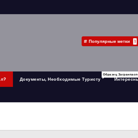
Популярные метки
1
Образец Загранпасп
ыл?
Документы, Необходимые Туристу
Интересны