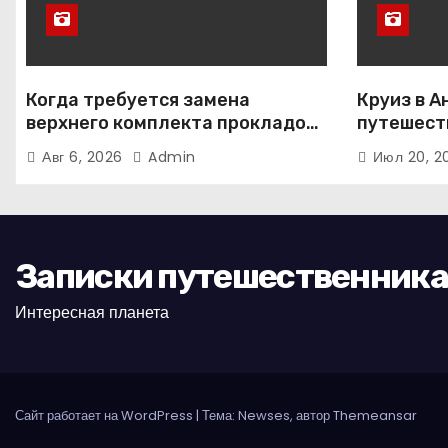
Когда требуется замена
Круиз в А
верхнего комплекта прокладок
путешест
двигателя
континен
Авг 6, 2026
Admin
Июл 20, 
Записки путешественника
Интересная планета
Сайт работает на WordPress
|
Тема: Newses, автор
Themeansar