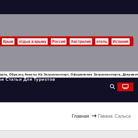
Крым
отдых в крыму
Россия
Австралия
отель
Испания
орта, Образец Анкеты На Загранпаспорт, Оформление Загранпаспорта, Докуме
е Статьи Для Туристов
Главная
Гавана. Сальса