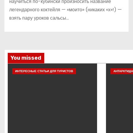
научиться по-кубински произносить название
легендарного коктейля — «моито» (никаких «х»!) —
взять пару уроков сальсы…
You missed
ИНТЕРЕСНЫЕ СТАТЬИ ДЛЯ ТУРИСТОВ
АНТАРКТИДА