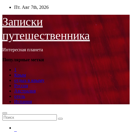
Перейти
Пт. Авг 7th, 2026
к
содержимому
Записки
путешественника
Интересная планета
Популярные метки
1
Крым
отдых в крыму
Россия
Австралия
отель
Испания