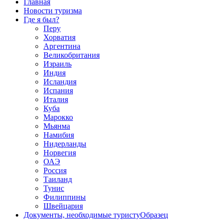
Главная
Новости туризма
Где я был?
Перу
Хорватия
Аргентина
Великобритания
Израиль
Индия
Исландия
Испания
Италия
Куба
Марокко
Мьянмa
Намибия
Нидерланды
Норвегия
ОАЭ
Россия
Таиланд
Тунис
Филиппины
Швейцария
Документы, необходимые туристу
Образец