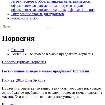
загранпаспорта, образец анкеты на загранпаспорт,
оформление загранпаспорта, документы для
оформления загранпаспорта, визы, оформление виз
Интересные статьи для туристов
Рекламодателям
Норвегия
Главная
Гостиничные номера в маяке предлагает Норвегия
Новости туризма
Норвегия
Гостиничные номера в маяке предлагает Норвегия
Июн 22, 2015
Olga Sivkova
Норвегия предлагает путешественникам, которым наскучило
однообразное пребывание в отелях, провести ночь в одном из
маяков. Эти живописные номера доступны для…
Норвегия