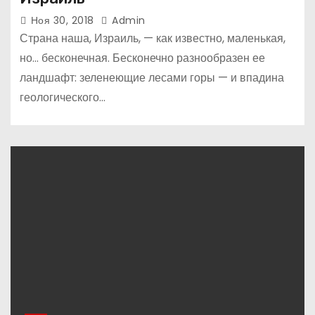
Ноя 30, 2018
Admin
Страна наша, Израиль, — как известно, маленькая,
но… бесконечная. Бесконечно разнообразен ее
ландшафт: зеленеющие лесами горы — и впадина
геологического…