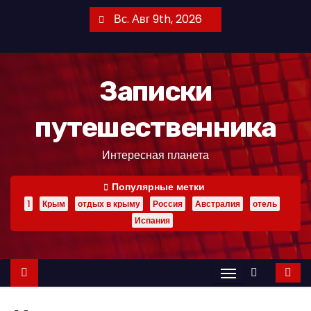
П
Вс. Авг 9th, 2026
е
р
е
Записки
й
т
путешественника
и
к
Интересная планета
с
о
Популярные метки
д
1
Крым
отдых в крыму
Россия
Австралия
отель
е
Испания
р
ж
и
м