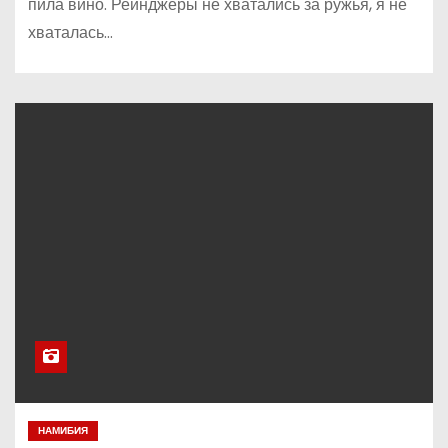
пила вино. Рейнджеры не хватались за ружья, я не
хваталась…
НАМИБИЯ