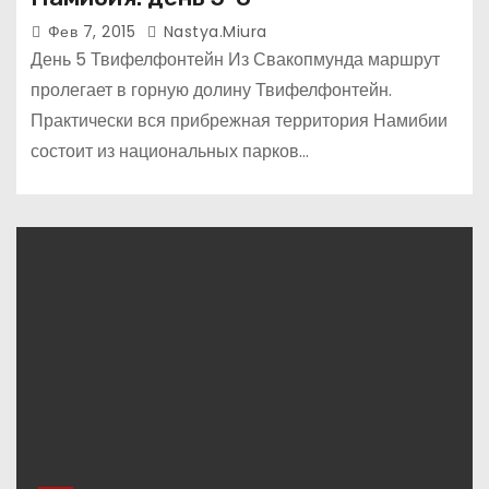
Фев 7, 2015
Nastya.miura
День 5 Твифелфонтейн Из Свакопмунда маршрут
пролегает в горную долину Твифелфонтейн.
Практически вся прибрежная территория Намибии
состоит из национальных парков…