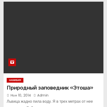
НАМИБИЯ
Природный заповедник «Этоша»
Ноя 10, 2014
Admin
Львица жадно пила воду. Я в трех метрах от нее