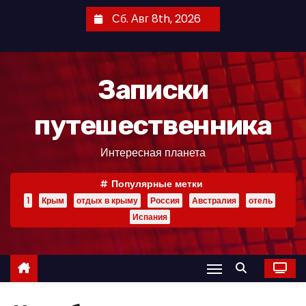
П
Сб. Авг 8th, 2026
е
р
е
Записки
й
т
путешественника
и
к
Интересная планета
с
о
Популярные метки
д
1
Крым
отдых в крыму
Россия
Австралия
отель
е
Испания
р
ж
и
м