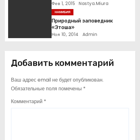
Фев 1, 2015
Nastya.miura
п
НАМИБИЯ
о
Природный заповедник
«Этоша»
з
Ноя 10, 2014
Admin
а
п
Добавить комментарий
и
Ваш адрес email не будет опубликован.
с
Обязательные поля помечены
*
я
Комментарий
*
м