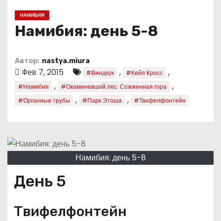
о
НАМИБИЯ
м
Намибия: день 5-8
у
Автор:
nastya.miura
Фев 7, 2015
,
,
#Виндхук
#Кейп Кросс
,
,
#Намибия
#Окаменевший лес. Сожженная гора
,
,
#Органные трубы
#Парк Этоша
#Твифелфонтейн
Намибия: день 5-8
День 5
Твифелфонтейн