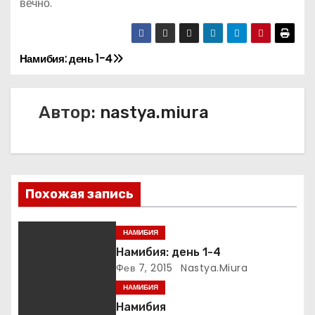
вечно.
Намибия: день 1-4
Н
а
Автор:
nastya.miura
в
и
г
Похожая запись
а
НАМИБИЯ
ц
Намибия: день 1-4
и
Фев 7, 2015
Nastya.miura
НАМИБИЯ
я
Намибия