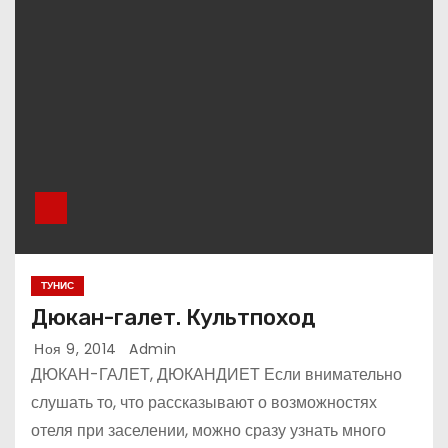
ТУНИС
Дюкан-галет. Культпоход
Ноя 9, 2014
Admin
ДЮКАН-ГАЛЕТ, ДЮКАНДИЕТ Если внимательно
слушать то, что рассказывают о возможностях
отеля при заселении, можно сразу узнать много