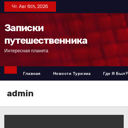
П
Чт. Авг 6th, 2026
е
р
Записки
е
й
путешественника
т
Интересная планета
и
к
с
Главная
Новости Туризма
Где Я Был?
о
д
е
admin
р
ж
и
м