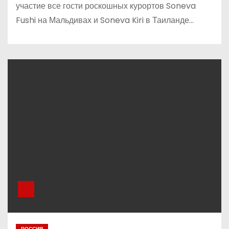
участие все гости роскошных курортов Soneva
Fushi на Мальдивах и Soneva Kiri в Таиланде…
РОССИЯ