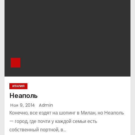
о
м
у
ИТАЛИЯ
Неаполь
Ноя 9, 2014
Admin
Конечно, все ездят на шопинг в Милан, но Неаполь
— город, где почти у каждой семьи есть
собственный портной, в…