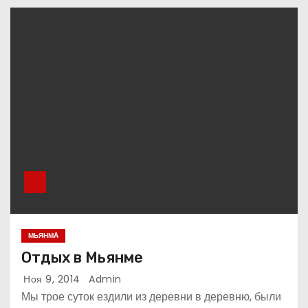
МЬЯНМA
Отдых в Мьянме
Ноя 9, 2014
Admin
Мы трое суток ездили из деревни в деревню, были