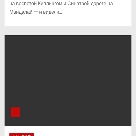
на воспетой Киплингом и Синатрой дороге на
Мандалай — и видели…
АРГЕНТИНА