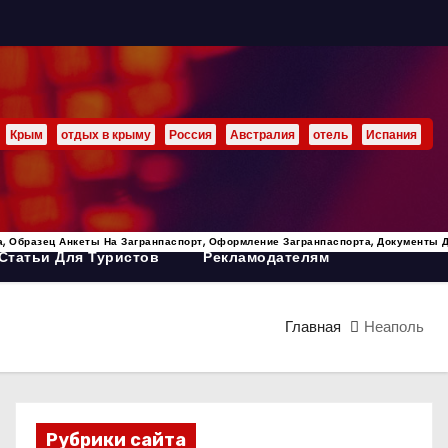
Крым
отдых в крыму
Россия
Австралия
отель
Испания
а, Образец Анкеты На Загранпаспорт, Оформление Загранпаспорта, Документы 
Статьи Для Туристов
Рекламодателям
Главная
Неаполь
Рубрики сайта