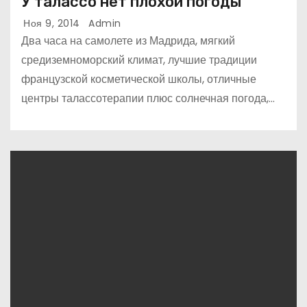
У талассо нет плохой погоды
Ноя 9, 2014
Admin
Два часа на самолете из Мадрида, мягкий
средиземноморский климат, лучшие традиции
французской косметической школы, отличные
центры талассотерапии плюс солнечная погода,…