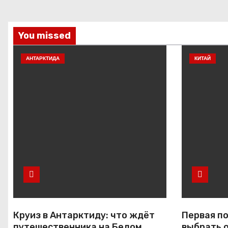
You missed
АНТАРКТИДА
КИТАЙ
Круиз в Антарктиду: что ждёт
Первая по
путешественника на Белом
выбрать 