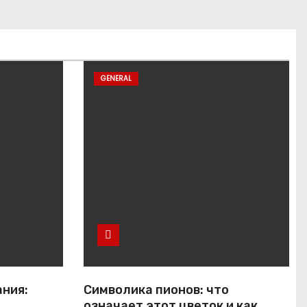
GENERAL
ания:
Символика пионов: что
означает этот цветок и как