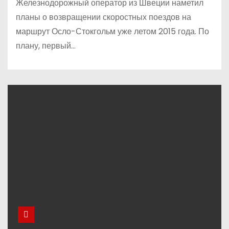
Железнодорожный оператор из Швеции наметил
планы о возвращении скоростных поездов на
маршрут Осло-Стокгольм уже летом 2015 года. По
плану, первый…