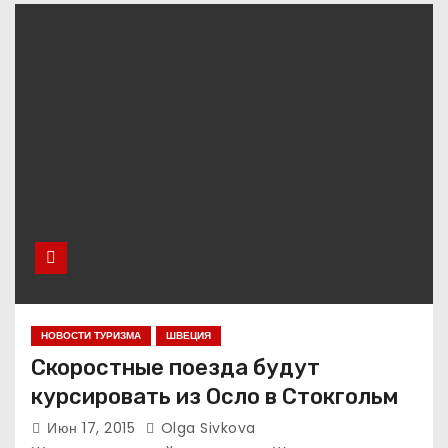
о
м
у
НОВОСТИ ТУРИЗМА
ШВЕЦИЯ
Скоростные поезда будут
курсировать из Осло в Стокгольм
Июн 17, 2015
Olga Sivkova