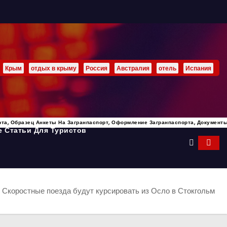
Крым
отдых в крыму
Россия
Австралия
отель
Испания
рта, Образец Анкеты На Загранпаспорт, Оформление Загранпаспорта, Документ
 Статьи Для Туристов
Скоростные поезда будут курсировать из Осло в Стокгольм