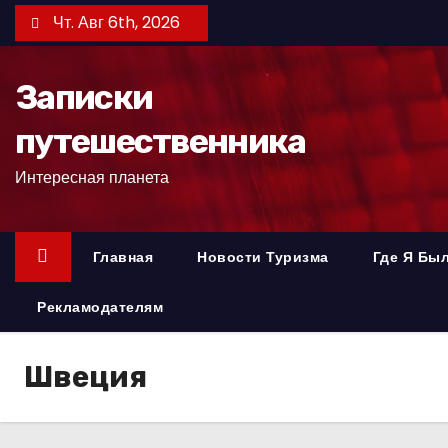
П
Чт. Авг 6th, 2026
е
р
Записки
е
й
путешественника
т
Интересная планета
и
к
с
Главная
Новости Туризма
Где Я Бы
о
д
Рекламодателям
е
р
Швеция
ж
и
м