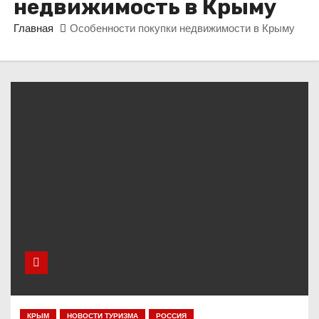
недвижимость в Крыму
о
м
Главная
Особенности покупки недвижимости в Крыму
у
КРЫМ
НОВОСТИ ТУРИЗМА
РОССИЯ