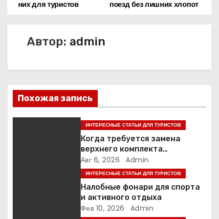
них для туристов
поезд без лишних хлопот
а
в
Автор:
admin
и
г
а
Похожая запись
ц
ИНТЕРЕСНЫЕ СТАТЬИ ДЛЯ ТУРИСТОВ
и
Когда требуется замена
верхнего комплекта
я
прокладок двигателя
Авг 6, 2026
Admin
п
ИНТЕРЕСНЫЕ СТАТЬИ ДЛЯ ТУРИСТОВ
Налобные фонари для спорта
о
и активного отдыха
Фев 10, 2026
Admin
з