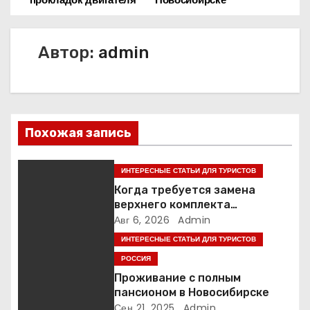
а
в
Автор:
admin
и
г
а
Похожая запись
ц
ИНТЕРЕСНЫЕ СТАТЬИ ДЛЯ ТУРИСТОВ
и
Когда требуется замена
верхнего комплекта
я
прокладок двигателя
Авг 6, 2026
Admin
п
ИНТЕРЕСНЫЕ СТАТЬИ ДЛЯ ТУРИСТОВ
РОССИЯ
о
Проживание с полным
пансионом в Новосибирске
з
Сен 21, 2025
Admin