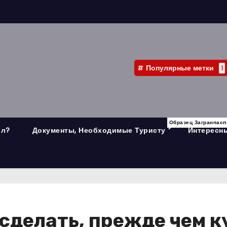
Популярные метки
1
Образец Загранпасп
ыл?
Документы, Необходимые Туристу
Интересны
сделать, прежде чем к