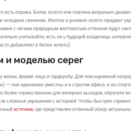
о есть оправа. Белое золото или платина визуально делают
ое холодное свечение. Желтое и розовое золото придают у
е камни с легким природным желтоватым оттенком будут смо
зательно учитывайте, есть ли у будущей владелицы аллерги
асто добавляют в белое золото).
м и моделью серег
зу жизни, форме лица и гардеробу. Для повседневной непр
и) — они одинаково уместны и в строгом офисе, и на спорт
-то более торжественное для вечерних выходов, обратите в
или сложные украшения с историей. Чтобы быстрее сориен
лезный
источник
, где представлен отличный обзор актуальн