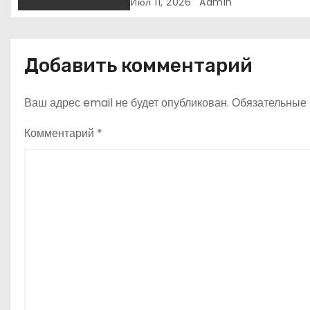
катаракты
Июл 11, 2026
Admin
а
п
Добавить комментарий
и
Ваш адрес email не будет опубликован.
Обязательные
с
Комментарий
*
я
м