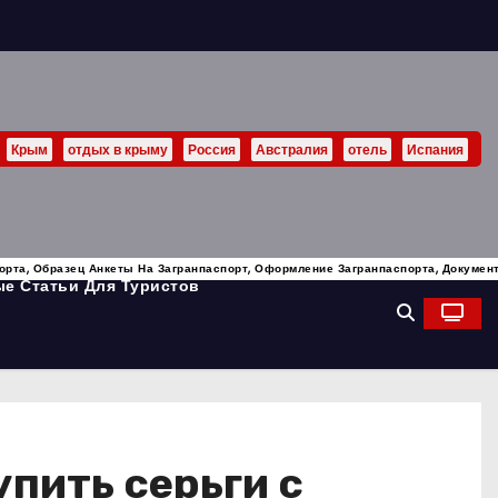
Крым
отдых в крыму
Россия
Австралия
отель
Испания
орта, Образец Анкеты На Загранпаспорт, Оформление Загранпаспорта, Докуме
е Статьи Для Туристов
упить серьги с