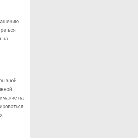
крашению
треться
я на
ерывной
ивной
нимание на
тироваться
ых