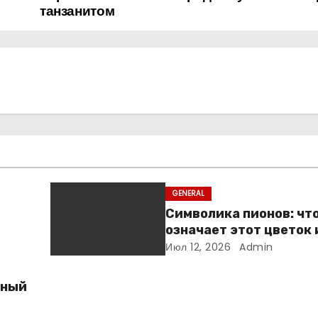
танзанитом
GENERAL
Символика пионов: чт
означает этот цветок 
выбрать его для пода
Июл 12, 2026
Admin
нный