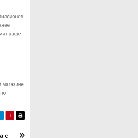
 миллионов
анее
омит ваше
 магазине.
нно
а с