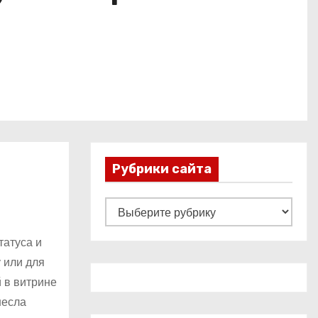
Рубрики сайта
Р
у
татуса и
б
у или для
р
 в витрине
и
несла
к