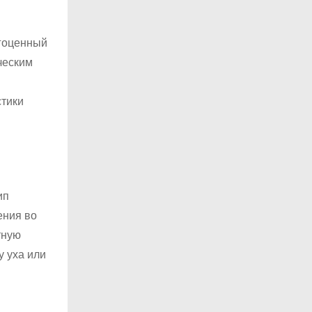
агоценный
ческим
стики
ип
ения во
тную
у уха или