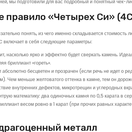
ией, мы подготовили для вас подробный и понятный чек-лис
е правило «Четырех Си» (4C
зательно понять, из чего именно складывается стоимость л
C включает в себя следующие параметры:
ит, насколько ярко и эффектно будет сверкать камень. Иде
ляя бриллиант «гореть».
абсолютно бесцветен и прозрачен (если речь не идет о ре
м). Чем меньше желтоватого оттенка в камне, тем он дорож
ствие внутренних дефектов, микротрещин и углеродных вкр
итрую математику: два одиночных камня по 0,5 карата в сер
риллиант весом ровно в 1 карат (при прочих равных характ
 драгоценный металл