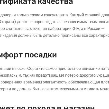
ртификата качества
, доверяя только словам консультанта. Каждый стоящий др
0,3 карата) должен сопровождаться независимым геммологи
ре считаются заключения лаборатории GIA, а в России —
е изделия должны быть детально прописаны все характери
омфорт посадки
жными в носке. Обратите самое пристальное внимание на т
 безопасным, так как предотвращает потерю дорогого украш
 проверенная временем элегантность, обеспечивающая пло
 серьги не должны быть слишком тяжелыми, оттягивать мочк
жет до похода в магазин