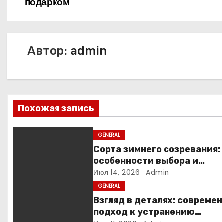
подарком
а
в
и
Автор:
admin
г
а
Похожая запись
ц
и
GENERAL
Сорта зимнего созревания:
я
особенности выбора и
выращивания яблонь на
п
Июл 14, 2026
Admin
примере иммунного сорта
GENERAL
о
Кандиль орловский
Взгляд в деталях: совреме
подход к устранению
з