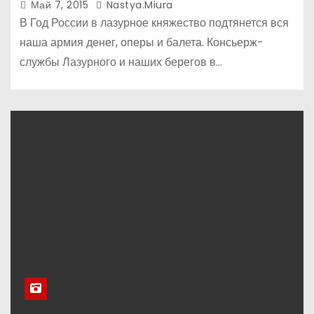
Май 7, 2015
Nastya.miura
В Год России в лазурное княжество подтянется вся
наша армия денег, оперы и балета. Консьерж-
службы Лазурного и наших берегов в…