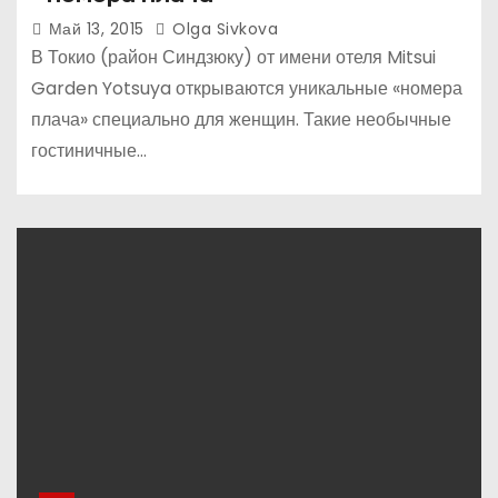
Май 13, 2015
Olga Sivkova
В Токио (район Синдзюку) от имени отеля Mitsui
Garden Yotsuya открываются уникальные «номера
плача» специально для женщин. Такие необычные
гостиничные…