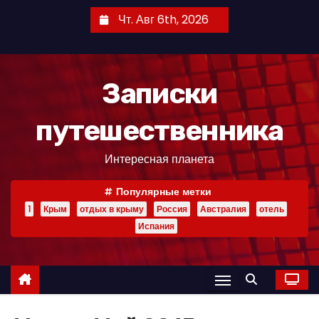
П
Чт. Авг 6th, 2026
е
р
е
Записки
й
т
путешественника
и
к
Интересная планета
с
о
Популярные метки
д
1
Крым
отдых в крыму
Россия
Австралия
отель
е
Испания
р
ж
и
м