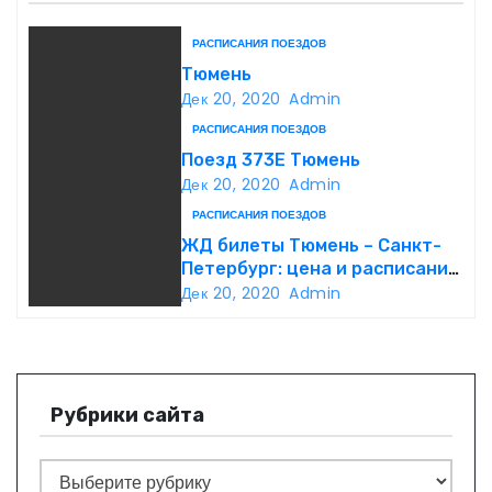
и
я
РАСПИСАНИЯ ПОЕЗДОВ
Тюмень
п
Дек 20, 2020
Admin
РАСПИСАНИЯ ПОЕЗДОВ
о
Поезд 373Е Тюмень
з
Дек 20, 2020
Admin
РАСПИСАНИЯ ПОЕЗДОВ
а
ЖД билеты Тюмень – Санкт-
Петербург: цена и расписание
п
— купить онлайн билет на
Дек 20, 2020
Admin
поезд Тюмень – Санкт-
и
Петербург
с
Рубрики сайта
я
м
Р