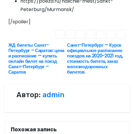
https://poezd.ru/nalichie-mest/Sankt-
Peterburg/Murmansk/
[/spoiler]
ЖД билеты Санкт-
Санкт-Петербург — Курск
Н
Петербург – Саратов: цена
официальное расписание
и расписание — купить
поездов на 2020-2021 год,
а
онлайн билет на поезд
стоимость билета, заказ
Санкт-Петербург –
железнодорожных
в
Саратов
билетов
и
Автор:
admin
г
а
ц
Похожая запись