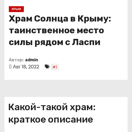
о
КРЫМ
м
Храм Солнца в Крыму:
у
таинственное место
силы рядом с Ласпи
Автор:
admin
Авг 18, 2022
#1
Какой-такой храм:
краткое описание