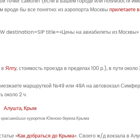
й точки: самолет (если в вашем городе или поблизости им
ом вроде бы все понятно: из аэропорта Москвы
прилетаете в
destination=SIP title=»Цены на авиабилеты из Москвы»
ь в
Ялту
, стоимость проезда в пределах 100 р.), в пути около 
приезжаете маршруткой №49 или 49А на автовокзал Симфер
ь около 2 ч.
и красивейших курортов Южного берега Крыма
татье «
Как добраться до Крыма
». Своего ж/д вокзала в Алу