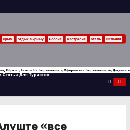
Крым
отдых в крыму
Россия
Австралия
отель
Испания
рта, Образец Анкеты На Загранпаспорт, Оформление Загранпаспорта, Документ
 Статьи Для Туристов
Алуште «все