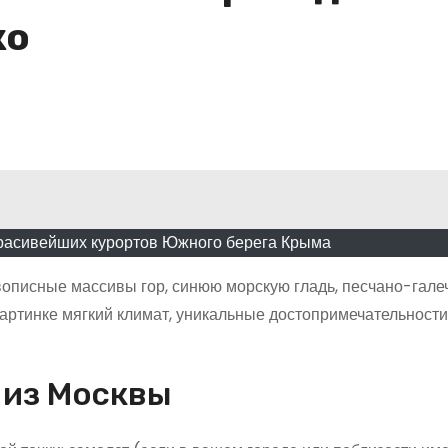
ко
красивейших курортов Южного берега Крыма
вописные массивы гор, синюю морскую гладь, песчано-гале
картинке мягкий климат, уникальные достопримечательности
 из Москвы