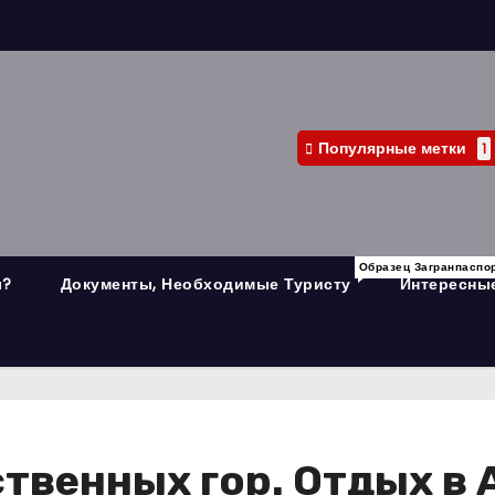
Популярные метки
1
Образец Загранпаспо
л?
Документы, Необходимые Туристу
Интересные
твенных гор. Отдых в 