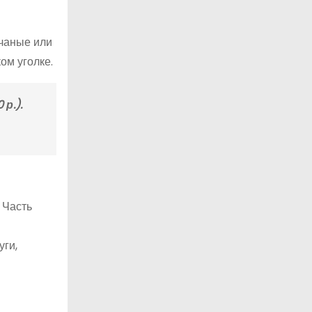
счаные или
ом уголке.
р.).
 Часть
уги,