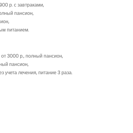
00 р. с завтраками,
полный пансион,
ион,
вым питанием.
т 3000 р., полный пансион,
лный пансион,
з учета лечения, питание 3 раза.