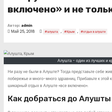
о
включено» и не толь
м
у
Автор:
admin
Май 25, 2018
,
,
#алушта
#Крым
#отдых в алуште
Алушта - один из лучших и 
Ни разу не были в Алуште? Тогда представьте себе жи
побережье и много-много здравниц. Прибавьте к этой 
шикарный отдых в Алуште «все включено».
Как добраться до Алушты