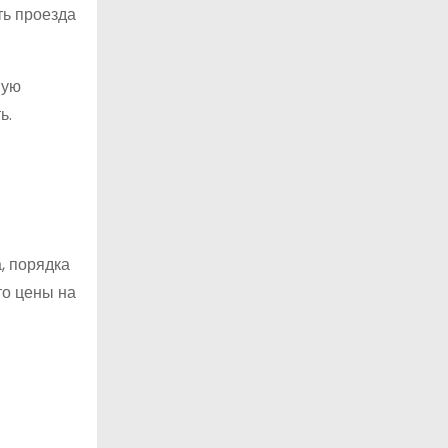
ть проезда
ную
ь.
, порядка
то цены на