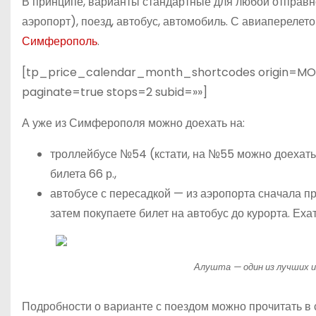
В принципе, варианты стандартные для любой отправно
аэропорт), поезд, автобус, автомобиль. С авиаперелет
Симферополь
.
[tp_price_calendar_month_shortcodes origin=MOW 
paginate=true stops=2 subid=»»]
А уже из Симферополя можно доехать на:
троллейбусе №54 (кстати, на №55 можно доехат
билета 66 р.,
автобусе с пересадкой — из аэропорта сначала 
затем покупаете билет на автобус до курорта. Ехат
Алушта — один из лучших 
Подробности о варианте с поездом можно прочитать в с