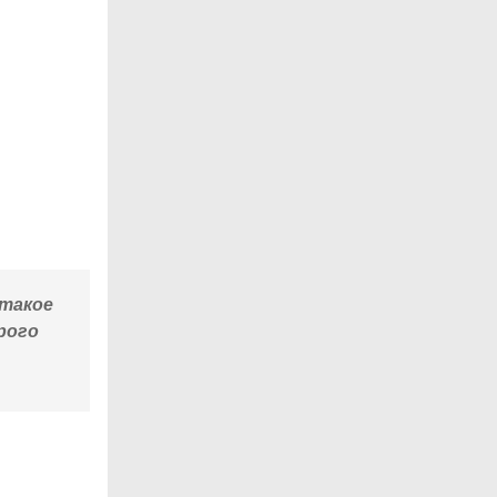
 такое
рого