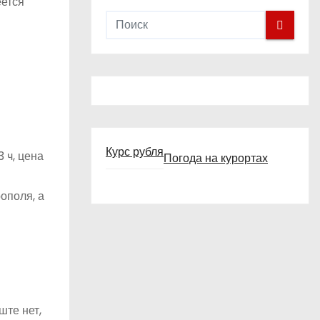
еется
и
с
а
й
т
а
Курс рубля
3 ч, цена
Погода на курортах
ополя, а
ште нет,