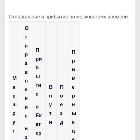
Отправление и прибытие по московскому времени.
О
т
п
П
П
р
ри
р
а
б
и
в
ы
М
м
л
ти
а
В
П
е
е
е
р
п
о
р
н
ш
у
е
н
в
и
р
т
з
ы
Ек
е
у
и
д
е
ат
и
т
ц
ер
з
е