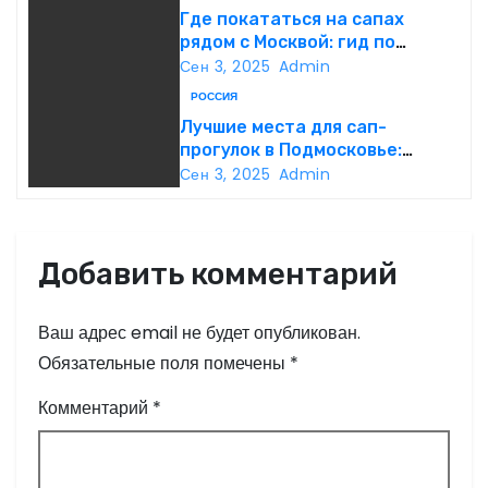
о
Где покататься на сапах
рядом с Москвой: гид по
з
лучшим базам отдыха
Сен 3, 2025
Admin
а
РОССИЯ
Лучшие места для сап-
п
прогулок в Подмосковье:
полный гид по локациям
Сен 3, 2025
Admin
и
с
Добавить комментарий
я
м
Ваш адрес email не будет опубликован.
Обязательные поля помечены
*
Комментарий
*