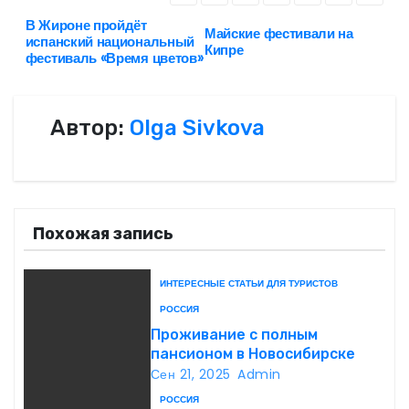
В Жироне пройдёт
Н
Майские фестивали на
испанский национальный
Кипре
фестиваль «Время цветов»
а
в
Автор:
Olga Sivkova
и
г
а
Похожая запись
ц
ИНТЕРЕСНЫЕ СТАТЬИ ДЛЯ ТУРИСТОВ
и
РОССИЯ
я
Проживание с полным
пансионом в Новосибирске
п
Сен 21, 2025
Admin
РОССИЯ