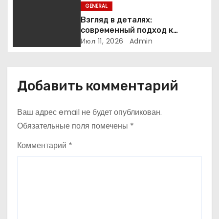
з
GENERAL
Взгляд в деталях:
а
современный подход к
устранению катаракты
Июл 11, 2026
Admin
п
и
Добавить комментарий
с
я
Ваш адрес email не будет опубликован.
Обязательные поля помечены
*
м
Комментарий
*