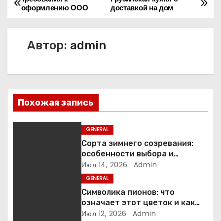
Н
оформлению ООО
доставкой на дом
а
в
Автор:
admin
и
г
Похожая запись
а
ц
GENERAL
Сорта зимнего созревания:
и
особенности выбора и
выращивания яблонь на
Июл 14, 2026
Admin
я
примере иммунного сорта
GENERAL
Кандиль орловский
п
Символика пионов: что
означает этот цветок и как
о
выбрать его для подарка
Июл 12, 2026
Admin