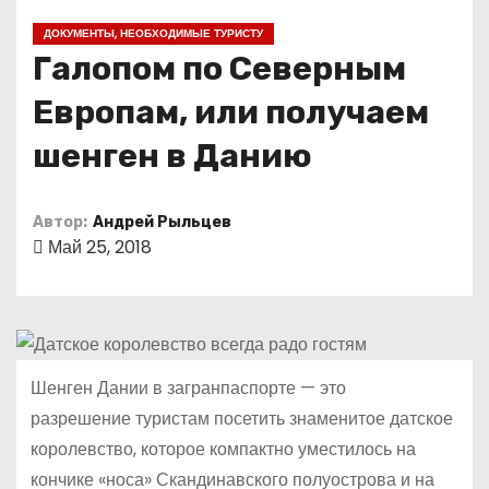
о
ДОКУМЕНТЫ, НЕОБХОДИМЫЕ ТУРИСТУ
м
Галопом по Северным
у
Европам, или получаем
шенген в Данию
Автор:
Андрей Рыльцев
Май 25, 2018
Шенген Дании в загранпаспорте — это
разрешение туристам посетить знаменитое датское
королевство, которое компактно уместилось на
кончике «носа» Скандинавского полуострова и на