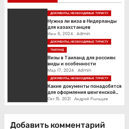
ц
и
ДОКУМЕНТЫ, НЕОБХОДИМЫЕ ТУРИСТУ
Нужна ли виза в Нидерланды
я
для казахстанцев
Июн 6, 2024
Admin
п
ДОКУМЕНТЫ, НЕОБХОДИМЫЕ ТУРИСТУ
о
ТАИЛАНД
Визы в Таиланд для россиян:
з
виды и особенности
Мар 17, 2024
Admin
а
ДОКУМЕНТЫ, НЕОБХОДИМЫЕ ТУРИСТУ
п
Какие документы понадобятся
для оформления шенгенской
и
визы в Австрию?
Окт 15, 2021
Андрей Рыльцев
с
я
Добавить комментарий