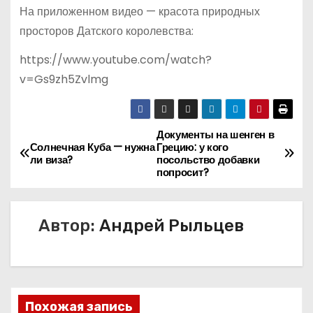
На приложенном видео — красота природных
просторов Датского королевства:
https://www.youtube.com/watch?
v=Gs9zh5Zvlmg
Документы на шенген в
Н
Солнечная Куба — нужна
Грецию: у кого
ли виза?
посольство добавки
а
попросит?
в
Автор:
Андрей Рыльцев
и
г
а
Похожая запись