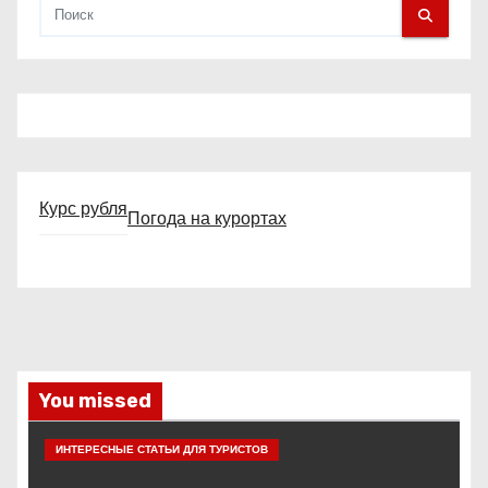
с
а
й
т
а
Курс рубля
Погода на курортах
You missed
ИНТЕРЕСНЫЕ СТАТЬИ ДЛЯ ТУРИСТОВ