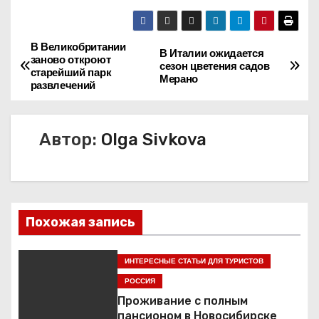
В Великобритании
Н
В Италии ожидается
заново откроют
сезон цветения садов
старейший парк
а
Мерано
развлечений
в
Автор:
Olga Sivkova
и
г
а
Похожая запись
ц
и
ИНТЕРЕСНЫЕ СТАТЬИ ДЛЯ ТУРИСТОВ
РОССИЯ
я
Проживание с полным
пансионом в Новосибирске