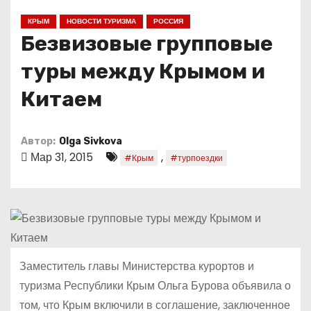
о
КРЫМ
НОВОСТИ ТУРИЗМА
РОССИЯ
м
Безвизовые групповые
у
туры между Крымом и
Китаем
Автор:
Olga Sivkova
Мар 31, 2015
,
#Крым
#турпоездки
Заместитель главы Министерства курортов и
туризма Республики Крым Ольга Бурова объявила о
том, что Крым включили в соглашение, заключенное