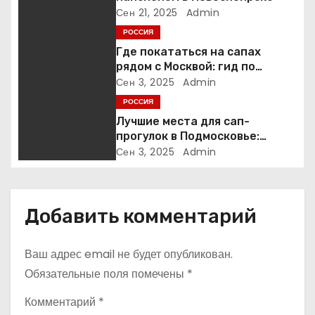
п
Сен 21, 2025
Admin
о
РОССИЯ
Где покататься на сапах
з
рядом с Москвой: гид по
лучшим базам отдыха
Сен 3, 2025
Admin
а
РОССИЯ
п
Лучшие места для сап-
прогулок в Подмосковье:
и
полный гид по локациям
Сен 3, 2025
Admin
с
я
Добавить комментарий
м
Ваш адрес email не будет опубликован.
Обязательные поля помечены
*
Комментарий
*